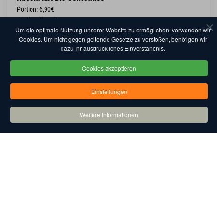
Portion: 6,90€
Mindestbestellmenge: 8
Um die optimale Nutzung unserer Website zu ermöglichen, verwenden wir
Cookies. Um nicht gegen geltende Gesetze zu verstoßen, benötigen wir
dazu Ihr ausdrückliches Einverständnis.
+ Wunschliste
Cookies akzeptieren
Einstellungen
Fischplatte "Lachs und Forelle"
Wunschliste einblenden
Weitere Informationen
Lachs und Forellenfilet geräuchert, Sahnemeerrettich
Portion: 6,90€
Mindestbestellmenge: 8
+ Wunschliste