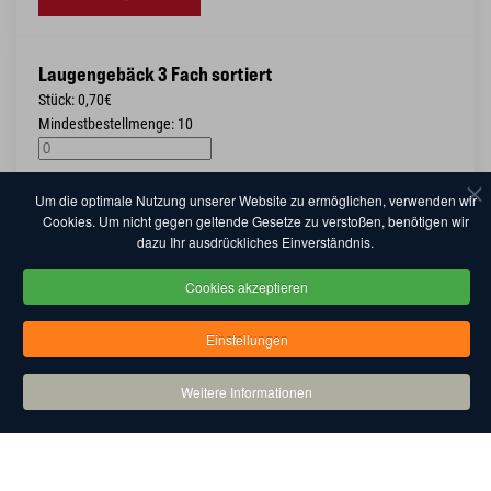
Laugengebäck 3 Fach sortiert
Stück: 0,70€
Mindestbestellmenge: 10
Um die optimale Nutzung unserer Website zu ermöglichen, verwenden wir
+ Wunschliste
Cookies. Um nicht gegen geltende Gesetze zu verstoßen, benötigen wir
dazu Ihr ausdrückliches Einverständnis.
Knusperstange Mexico "Party"
Cookies akzeptieren
Stück: 1,35€
Mindestbestellmenge: 10
Einstellungen
Wunschliste einblenden
Weitere Informationen
+ Wunschliste