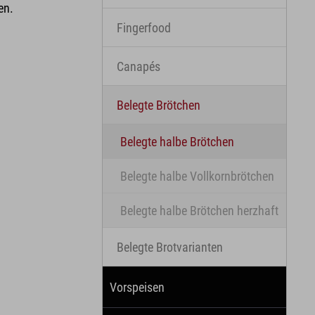
en.
Fingerfood
Canapés
Belegte Brötchen
Belegte halbe Brötchen
Belegte halbe Vollkornbrötchen
Belegte halbe Brötchen herzhaft
Belegte Brotvarianten
Vorspeisen