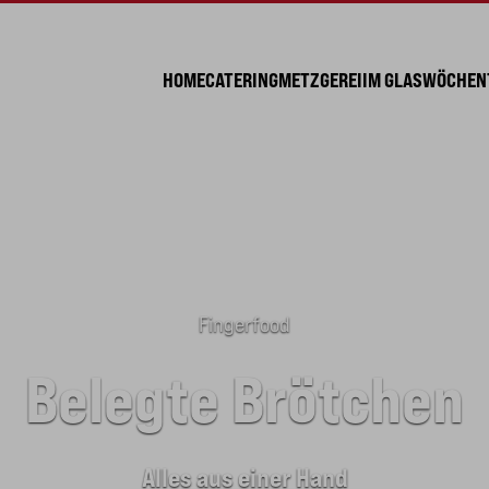
HOME
CATERING
METZGEREI
IM GLAS
WÖCHENT
Fingerfood
Belegte Brötchen
Alles aus einer Hand