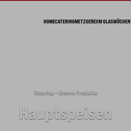
HOME
CATERING
METZGEREI
IM GLAS
WÖCHENT
Catering – Unsere Produkte
Hauptspeisen